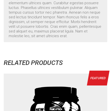
elementum ultrices quam. Curabitur egestas posuere
luctus. Phasellus ultrices vestibulum pulvinar. Aliquam
tempus cursus tortor nec pharetra. Aenean non neque
sed lectus tincidunt tempor. Nam rhoncus felis a eros
dignissim, ut semper neque efficitur. Morbi hendrerit
velit ut posuere lobortis. Cras enim quam, pellentesque
sed aliquet eu, maximus placerat ligula. Nam et
molestie leo, sit amet ultricies erat.
RELATED PRODUCTS
FEATURED